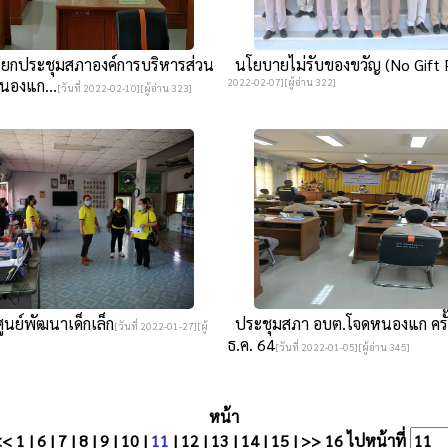
ยกประชุมสภาองค์การบริหารส่วน
นโยบายไม่รับของขวัญ (No Gift P
นองแก...
2022-02-07][ผู้อ่าน 322]
[วันที่ 2022-02-10][ผู้อ่าน 323]
ูนย์พัฒนาเด็กเล็ก
ประชุมสภา อบต.โจดหนองแก ครั
[วันที่ 2022-01-27][ผู้
ธ.ค. 64
[วันที่ 2022-01-05][ผู้อ่าน 345]
หน้า
<<
1
|
6
|
7
|
8
|
9
|
10
|
11
|
12
|
13
|
14
|
15
|
>>
16
ไปหน้าที่